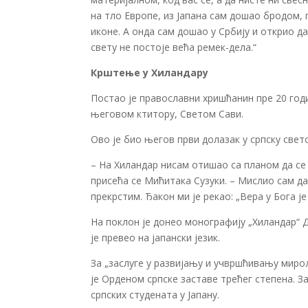
на тло Европе, из Јапана сам дошао бродом, 
иконе. А онда сам дошао у Србију и открио да
свету не постоје већа ремек-дела.“
Крштење у Хиландару
Постао је православни хришћанин пре 20 годи
његовом ктитору, Светом Сави.
Ово је био његов први долазак у српску свет
– На Хиландар нисам отишао са планом да се
присећа се Мићитака Сузуки. – Мислио сам да
прекрстим. Ђакон ми је рекао: „Вера у Бога ј
На поклон је донео монографију „Хиландар“ 
је превео на јапански језик.
За „заслуге у развијању и учвршћивању миро
је Орденом српске заставе трећег степена. За
српских студената у Јапану.