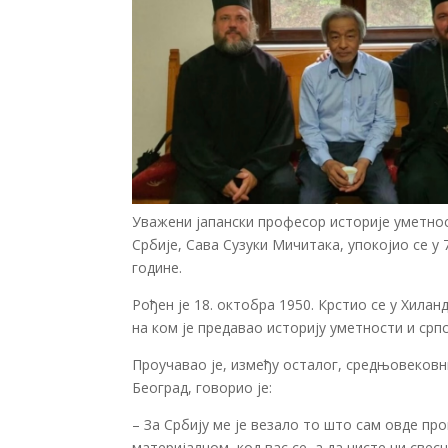
Уважени јапански професор историје уметнос
Србије, Сава Сузуки Мичитака, упокојио се у 
године.
Рођен је 18. октобра 1950. Крстио се у Хила
на ком је предавао историју уметности и срп
Проучавао је, између осталог, средњовековн
Београд, говорио је:
– За Србију ме је везало то што сам овде пр
материјалном, код вас се, а да нисте ни све