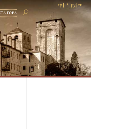
ср
|
ελ
|
ру
|
en
ЕТА ГОРА