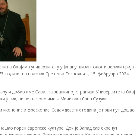
ти на Окајама универзитету у Јапану, византолог и велики приј
73. години, на празник Сретења Господњег, 15. фебруара 2024.
ндару и добио име Сава. На званичној страници Универзитета Ока
ски језик, пише његово име – Мичитака Сава Сузуки.
и иконопис и фрескопис. Седамдесетих година је први пут дошао
онашао корен европске културе. Док је Запад сав окренут
сни, очувало духовно. Постоји равнотежа. Када сам први пут кроч