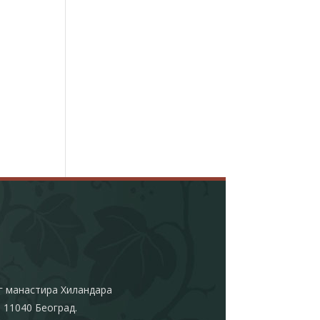
г манастира Хиландара
 11040 Београд.