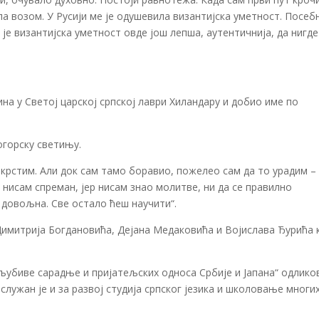
па возом. У Русији ме је одушевила византијска уметност. Посеб
 је византијска уметност овде још лепша, аутентичнија, да нигде
на у Светој царској српској лаври Хиландару и добио име по
огорску светињу.
 крстим. Али док сам тамо боравио, пожелео сам да то урадим –
 нисам спреман, јер нисам знао молитве, ни да се правилно
е довољна. Све остало ћеш научити“.
Димитрија Богдановића, Дејана Медаковића и Војислава Ђурића 
љубиве сарадње и пријатељских односа Србије и Јапана“ одлико
служан је и за развој студија српског језика и школовање многи