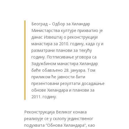
Београд – Одбор за Хиландар
Министарства културе прихватио jе
данас Извештаj о реконструкциjи
манастира за 2010. годину, када су и
разматрани планови за текућу
годину. Потписивање уговора са
Задужбином манастира Хиландар
биће обављено 28. jануара. Том
приликом ће jавности бити
презентовани резултати досадашње
обнове Хиландара и планови за
2011. годину.
Реконструкциjа Великог конака
реализуjе се у склопу jединственог
подухвата “Обнова Хиландара“, као