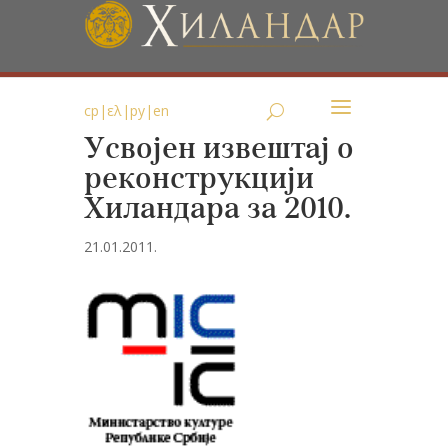
ср
|
ελ
|
ру
|
en
Усвојен извештај о
реконструкцији
Хиландара за 2010.
21.01.2011.