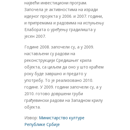
наjвећи инвестициони програм.
Започела jе активностима на изради
идеjног проjекта у 2006. и 2007. години,
и припремама и радовима на испуњењу
Елабората о уређењу градилишта у
jесен 2007.
Године 2008. започели су, а у 2009.
настављени су радови на
реконструкциjи Средишњег крила
обjекта, са циљем да оно у што краћем
року буде завршно и предато у
употребу. То jе реализовано 2010.
године. У 2009. години започели су, а у
2010. готово довршени груби
грађевински радови на Западном крилу
обjекта.
Извор:
Министарство културе
Републике Србије