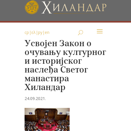
ср
|
ελ
|
ру
|
en
Усвојен Закон о
очувању културног
и историјског
наслеђа Светог
манастира
Хиландар
24.09.2021.