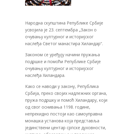
Народна скупштина Републике Србије
усвојила је 23. септембра „Закон о
очувању културног и историјског
наслеђа Светог манастира Хиландар“.
Законом се уређују начини пружања
подршке и помоћи Републике Србије
очувању културног и историјског
наслеђа Хиландара.
Како се наводи у закону, Република
Србија, преко својих надлежних органа,
пружа подршку и помоћ Хиландару, који
од свог оснивања 1198. године,
непрекидно постоји као самоуправна
монашка установа која представља
јединствени центар српске духовности,