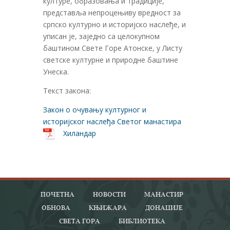
културе, образовања и традиције,
представља непроцењиву вредност за
српско културно и историјско наслеђе, и
уписан је, заједно са целокупном
баштином Свете Горе Атонске, у Листу
светске културне и природне баштине
Унеска.
Текст закона:
Закон о очувању културног и
историјског наслеђа Светог манастира
Хиландар
ПОЧЕТНА
НОВОСТИ
МАНАСТИР
ОБНОВА
КЊИЖАРА
ДОНАЦИЈЕ
СВЕТА ГОРА
БИБЛИОТЕКА