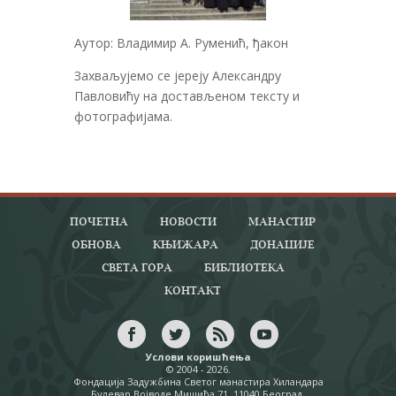
Аутор: Владимир А. Руменић, ђакон
Захваљујемо се јереју Александру
Павловићу на достављеном тексту и
фотографијама.
ПОЧЕТНА
НОВОСТИ
МАНАСТИР
ОБНОВА
КЊИЖАРА
ДОНАЦИЈЕ
СВЕТА ГОРА
БИБЛИОТЕКА
КОНТАКТ
Услови коришћења
© 2004 - 2026.
Фондација Задужбина Светог манастира Хиландара
Булевар Војводе Мишића 71, 11040 Београд.