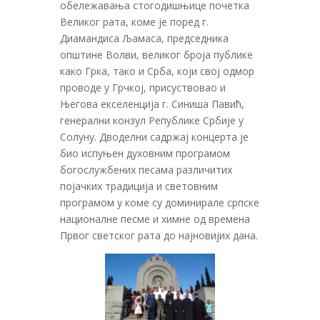
обележавања стогодишњице почетка
Великог рата, коме је поред г.
Диамандиса Љамаса, председника
општине Волви, великог броја публике
како Грка, тако и Срба, који свој одмор
проводе у Грчкој, присуствовао и
Његова екселенција г. Синиша Павић,
генерални конзул Републике Србије у
Солуну. Дводелни садржај концерта је
био испуњен духовним програмом
богослужбених песама различитих
појачких традиција и световним
програмом у коме су доминирале српске
националне песме и химне од времена
Првог светског рата до најновијих дана.