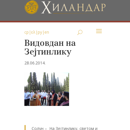
ср
|
ελ
|
ру
|
en
Видовдан на
Зејтинлику
28.06.2014.
Солун – На Зејтинлику, светом и