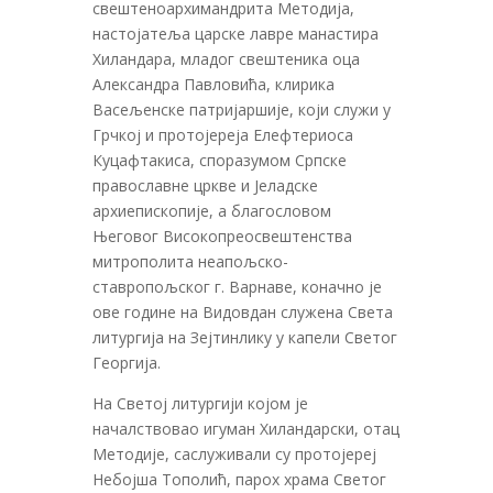
свештеноархимандрита Методија,
настојатеља царске лавре манастира
Хиландара, младог свештеника оца
Александра Павловића, клирика
Васељенске патријаршије, који служи у
Грчкој и протојереја Елефтериоса
Куцафтакиса, споразумом Српске
православне цркве и Јеладске
архиепископије, а благословом
Његовог Високопреосвештенства
митрополита неапољско-
ставропољског г. Варнаве, коначно је
ове године на Видовдан служена Света
литургија на Зејтинлику у капели Светог
Георгија.
На Светој литургији којом је
началствовао игуман Хиландарски, отац
Методије, саслуживали су протојереј
Небојша Тополић, парох храма Светог