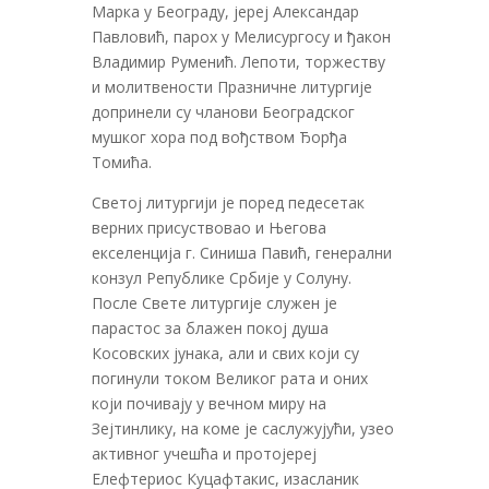
Марка у Београду, јереј Александар
Павловић, парох у Мелисургосу и ђакон
Владимир Руменић. Лепоти, торжеству
и молитвености Празничне литургије
допринели су чланови Београдског
мушког хора под вођством Ђорђа
Томића.
Светој литургији је поред педесетак
верних присуствовао и Његова
екселенција г. Синиша Павић, генерални
конзул Републике Србије у Солуну.
После Свете литургије служен је
парастос за блажен покој душа
Косовских јунака, али и свих који су
погинули током Великог рата и оних
који почивају у вечном миру на
Зејтинлику, на коме је саслужујући, узео
активног учешћа и протојереј
Елефтериос Куцафтакис, изасланик