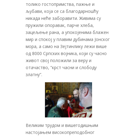
толико гостопримства, пажње и
љубави, која се са благодарношћу
никада неће заборавити. Живима су
пружили опоравак, парче хлеба,
зацељење рана, а упокојенима блажен
мир и спокој у плавим дубинама Јонског
мора, а само на Зејтинлику лежи више
од 8000 Српских војника, који су часно
живот свој положили за веру и
отачаство, ”крст часни и слободу
златну”.
Великим трудом и вишегодишњим
настојањем високопреподобног