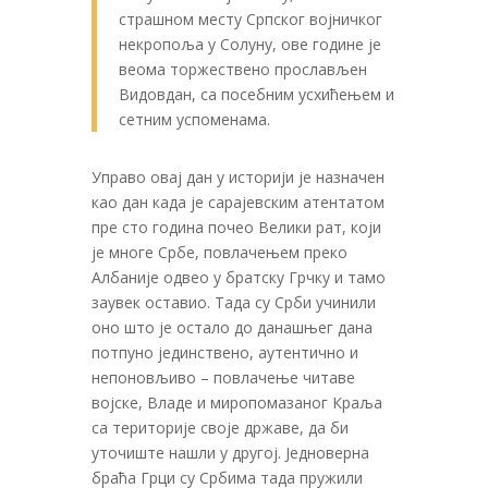
страшном месту Српског војничког
некропоља у Солуну, ове године је
веома торжествено прослављен
Видовдан, са посебним усхићењем и
сетним успоменама.
Управо овај дан у историји је назначен
као дан када је сарајевским атентатом
пре сто година почео Велики рат, који
је многе Србе, повлачењем преко
Албаније одвео у братску Грчку и тамо
заувек оставио. Тада су Срби учинили
оно што је остало до данашњег дана
потпуно јединствено, аутентично и
непоновљиво – повлачење читаве
војске, Владе и миропомазаног Краља
са територије своје државе, да би
уточиште нашли у другој. Једноверна
браћа Грци су Србима тада пружили