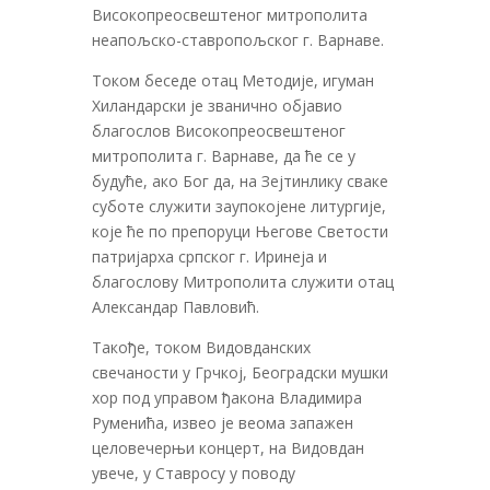
Високопреосвештеног митрополита
неапољско-ставропољског г. Варнаве.
Током беседе отац Методије, игуман
Хиландарски је званично објавио
благослов Високопреосвештеног
митрополита г. Варнаве, да ће се у
будуће, ако Бог да, на Зејтинлику сваке
суботе служити заупокојене литургије,
које ће по препоруци Његове Светости
патријарха српског г. Иринеја и
благослову Митрополита служити отац
Александар Павловић.
Такође, током Видовданских
свечаности у Грчкој, Београдски мушки
хор под управом ђакона Владимира
Руменића, извео је веома запажен
целовечерњи концерт, на Видовдан
увече, у Ставросу у поводу