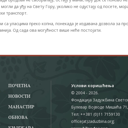
 могли да уђу на Свету Гору, уколико не одустају од посете, мор
ски транспорт.
зи са уласцима преко копна, понекада је издавана дозвола за пр
линија. Од сада ова могућност више неће постојати.
Услови коришћења
ПОЧЕТНА
© 2004 - 2026.
НОВОСТИ
Фондација Задужбина Свето
Булевар Војводе Мишића 71,
МАНАСТИР
Тел: ++381 (0)11 7159130
ОБНОВА
office(at)zaduzbina.org;