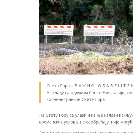
Света Гора – В А Ж Н О О Б А В Е Ш Т Е Њ
У складу са одлуком Свете Епистасије, с
копнене границе Свете Горе.
На Свету Гору се улази и из ње излази искљ
временских услова, не саобраћају, није могућ
Гости који су се затекли у манастиру, у дане