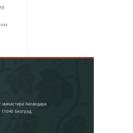
ају
олаз
г манастира Хиландара
 11040 Београд.