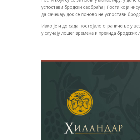
успостави бродски саобраћај. Гости који нису
да сачекају док се поново не успостави брод
Иако је и до сада постојало ограничење у ве
у случају лошег времена и прекида бродских 