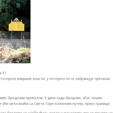
 Е !
ветогорске извршне власти, у потпуности се забрањује прелазак
учиво бродским превозом. У дане када бродови, због лоших
е ући нити изаћи са Свете Горе копненим путем, преко границе.
 када бродови не саобраћају, остају у манастиру док се поново не