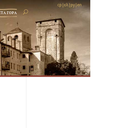
ср
|
ελ
|
ру
|
en
ЕТА ГОРА