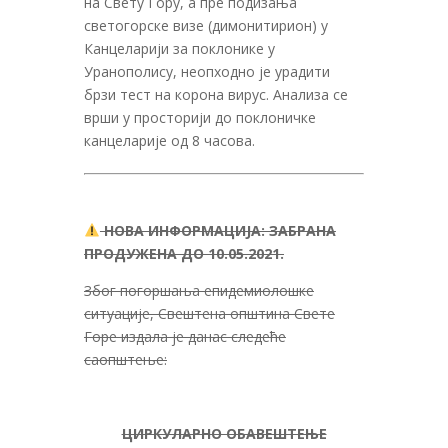
на Свету Гору, а пре подизања
светогорске визе (димонитирион) у
Канцеларији за поклонике у
Уранополису, неопходно је урадити
брзи тест на корона вирус. Анализа се
врши у просторији до поклоничке
канцеларије од 8 часова.
НОВА ИНФОРМАЦИЈА: ЗАБРАНА
ПРОДУЖЕНА ДО 10.05.2021.
Због погоршања епидемиолошке
ситуације, Свештена општина Свете
Горе издала је данас следеће
саопштење:
ЦИРКУЛАРНО ОБАВЕШТЕЊЕ