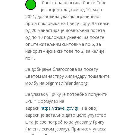
Свештена општина Свете Горе
је својом одлуком од 10. маја
2021, дозволила улазак ограниченог
броја поклоника на Свету Гору. За сваки
од 20 манастира је дозвољена посета
од по 10 поклоника дневно. За посете
општежитељним скитовима по 5, за
идиоритмијске скитове по 2, за келије
по 1.
За добијање благослова за посету
Светом манастиру Хиландару пошаљите
молбу на
pilgrims@hilandar.org
.
За улазак у Грчку је потребно попунити
„PLF“ формулар на
адреси
https://travel.gov.gr
. На овој
адреси је детаљно дато цело упутство
шта је све потребно за улазак у Грчку
(на енглеском језику). Приликом уласка