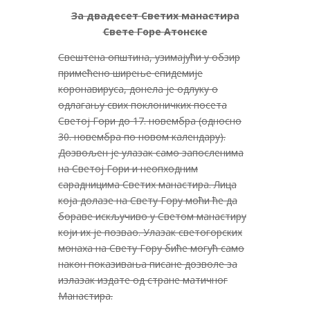
За двадесет Светих манастира
Свете Горе Атонске
Свештена општина, узимајући у обзир
примећено ширење епидемије
коронавируса, донела је одлуку о
одлагању свих поклоничких посета
Светој Гори до 17. новембра (односно
30. новембра по новом календару).
Дозвољен је улазак само запосленима
на Светој Гори и неопходним
сарадницима Светих манастира. Лица
која долазе на Свету Гору моћи ће да
бораве искључиво у Светом манастиру
који их је позвао. Улазак светогорских
монаха на Свету Гору биће могућ само
након показивања писане дозволе за
излазак издате од стране матичног
Манастира.