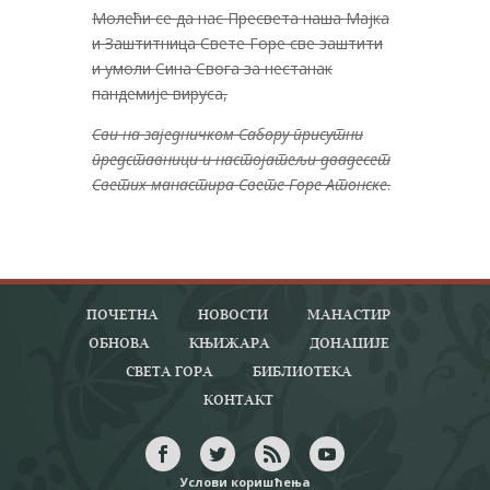
Молећи се да нас Пресвета наша Мајка
и Заштитница Свете Горе све заштити
и умоли Сина Свога за нестанак
пандемије вируса,
Сви на заједничком Сабору присутни
представници и настојатељи двадесет
Светих манастира Свете Горе Атонске
.
ПОЧЕТНА
НОВОСТИ
МАНАСТИР
ОБНОВА
КЊИЖАРА
ДОНАЦИЈЕ
СВЕТА ГОРА
БИБЛИОТЕКА
КОНТАКТ
Услови коришћења