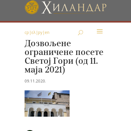
ср
|
ελ
|
ру
|
en
Дозвољене
ограничене посете
Светој Гори (од 11.
маја 2021)
09.11.2020.