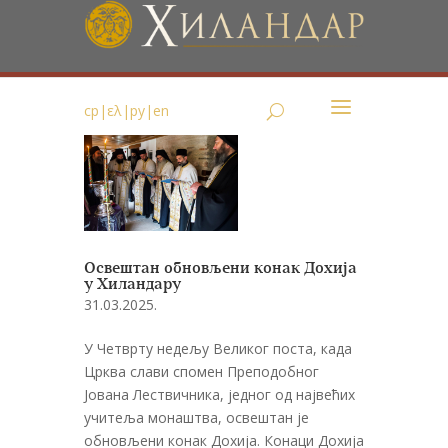
ср
|
ελ
|
ру
|
en
Освештан обновљени конак Дохија
у Хиландару
31.03.2025.
У Четврту недељу Великог поста, када
Црква слави спомен Преподобног
Јована Лествичника, једног од највећих
учитеља монаштва, освештан је
обновљени конак Дохија. Конаци Дохија