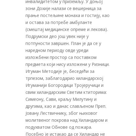
инвалидитетом у приземљу. У доњој
зони Дохије налази се вешерница за
прање постељине монаха и гостију, као
и остава за потребе амбуланте
(смештај медицинске опреме и лекова).
Подрумски део још увек није у
потпуности завршен. План је да се у
наредном периоду овде уреди
изложбени простор са поставком
предмета који нису изложени у Ризници.
Игуман Методије је, беседећи за
трпезом, заблагодарио хиландарској
Игуманији Богородици Тројеручици и
свим хиландарским Светим ктиторима:
Симеону, Сави, краљу Милутину и
другима, као и данас слављеном Преп.
Јовану Лествичнику, због њиховог
молитвеног покрова над Хиландаром и
подухватом Обнове од пожара.
Посебно је истакао да се Хиландар не