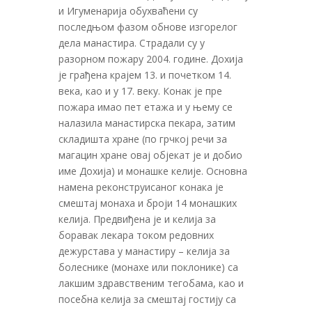
и Игуменарија обухваћени су
последњом фазом обнове изгорелог
дела манастира. Страдали су у
разорном пожару 2004. године. Дохија
је грађена крајем 13. и почетком 14.
века, као и у 17. веку. Конак је пре
пожара имао пет етажа и у њему се
налазила манастирска пекара, затим
складишта хране (по грчкој речи за
магацин хране овај објекат је и добио
име Дохија) и монашке келије. Основна
намена реконструисаног конака је
смештај монаха и броји 14 монашких
келија. Предвиђена је и келија за
боравак лекара током редовних
дежурстава у манастиру – келија за
болеснике (монахе или поклонике) са
лакшим здравственим тегобама, као и
посебна келија за смештај гостију са