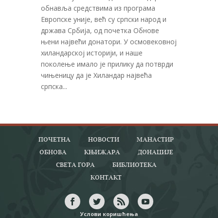
обнавља средствима из програма
Европске уније, већ су српски народ и
држава Србија, од почетка Обнове
њени највећи донатори. У осмoвековној
хиландарској историји, и наше
поколење имало је прилику да потврди
чињеницу да је Хиландар највећа
српска...
ПОЧЕТНА
НОВОСТИ
МАНАСТИР
ОБНОВА
КЊИЖАРА
ДОНАЦИЈЕ
СВЕТА ГОРА
БИБЛИОТЕКА
КОНТАКТ
Услови коришћења