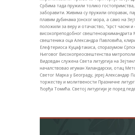
Србима тада пружили толико гостопримства,
заборавити. Живима су пружили опоравак, па
плавим дубинама Јонског мора, а само на Зеј
положили за веру и отачаство, ”крст часни 
високопреподобног свештеноархимандрита Ме
свештеника оца Александра Павловића, клирик
Елефтериоса Куцафтакиса, споразумом Српске
Његовог Високопреосвештенства митрополита
Видовдан служена Света литургија на Зејтинли
началствовао игуман Хиландарски, отац Мето
Светог Марка у Београду, јереј Александар П
торжеству и молитвености Празничне литург
Ђорђа Томића. Светој литургији је поред педе