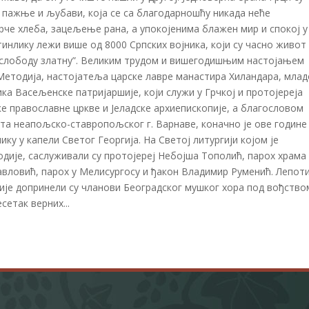
 пажње и љубави, која се са благодарношћу никада неће
рче хлеба, зацељење рана, а упокојенима блажен мир и спокој у
тинлику лежи више од 8000 Српских војника, који су часно живот 
и слободу златну”. Великим трудом и вишегодишњим настојањем
тодија, настојатеља царске лавре манастира Хиландара, млад
а Васељенске патријаршије, који служи у Грчкој и протојереја
 православне цркве и Јеладске архиепископије, а благословом
 неапољско-ставропољског г. Варнаве, коначно је ове године
ку у капели Светог Георгија. На Светој литургији којом је
дије, саслуживали су протојереј Небојша Тополић, парох храма
авловић, парох у Мелисургосу и ђакон Владимир Руменић. Лепоти
ије допринели су чланови Београдског мушког хора под вођство
сетак верних...