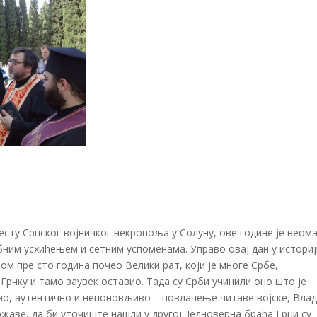
есту Српског војничког некропоља у Солуну, ове године је веом
им усхићењем и сетним успоменама. Управо овај дан у историј
ом пре сто година почео Велики рат, који је многе Србе,
рчку и тамо заувек оставио. Тада су Срби учинили оно што је
но, аутентично и непоновљиво – повлачење читаве војске, Влад
аве, да би уточиште нашли у другој. Једноверна браћа Грци су