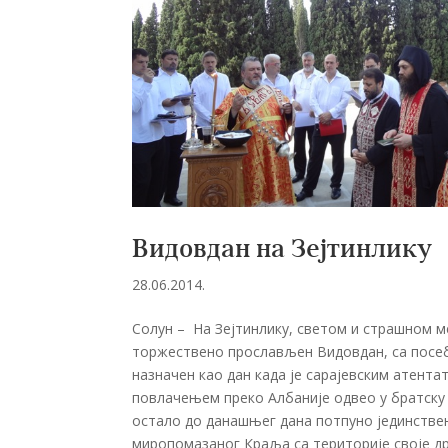
Видовдан на Зејтинлику
28.06.2014.
Солун – На Зејтинлику, светом и страшном м
торжествено прослављен Видовдан, са посебн
назначен као дан када је сарајевским атентат
повлачењем преко Албаније одвео у братску Г
остало до данашњег дана потпуно јединстве
миропомазаног Краља са територије своје држ