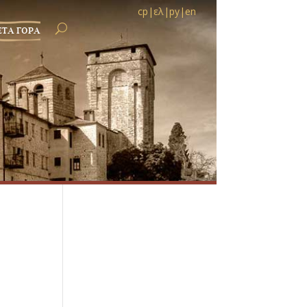
ср
|
ελ
|
ру
|
en
ЕТА ГОРА