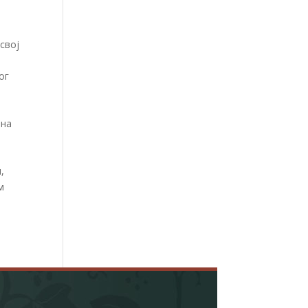
свој
ог
 на
,
м