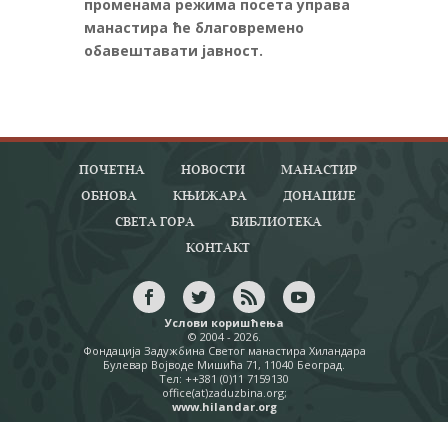
променама режима посета управа
манастира ће благовремено
обавештавати јавност.
ПОЧЕТНА
НОВОСТИ
МАНАСТИР
ОБНОВА
КЊИЖАРА
ДОНАЦИЈЕ
СВЕТА ГОРА
БИБЛИОТЕКА
КОНТАКТ
Услови коришћења
© 2004 - 2026.
Фондација Задужбина Светог манастира Хиландара
Булевар Војводе Мишића 71, 11040 Београд.
Тел: ++381 (0)11 7159130
office(at)zaduzbina.org;
www.hilandar.org