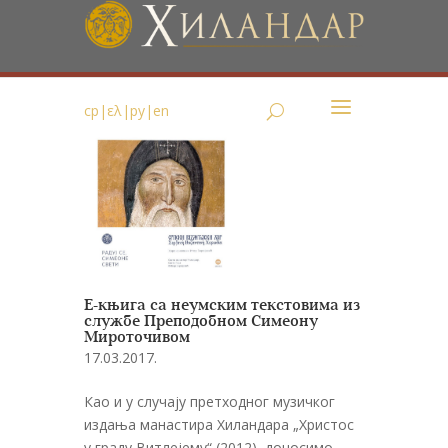
ср
|
ελ
|
ру
|
en
Е-књига са неумским текстовима из
службе Преподобном Симеону
Мироточивом
17.03.2017.
Као и у случају претходног музичког
издања манастира Хиландара „Христос
у граду Витлејему“ (2012), доносимо