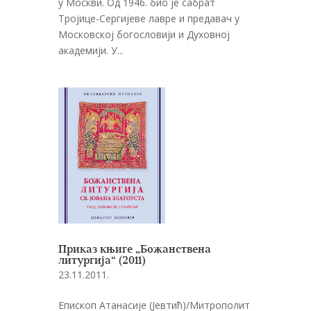
у Москви. Од 1946. био је сабрат
Тројице-Сергијеве лавре и предавач у
Московској богословији и Духовној
академији. У...
Приказ књиге „Божанствена
литургија“ (2011)
23.11.2011.
Епископ Атанасије (Јевтић)/Митрополит