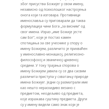
због присуства Божијег у свом имену,
независно од психолошког настројења
онога који га изговара. Противници
именославља су приговарали да таква
формулација чини Бога „за висним“ од
свог имена. Израз „име Божије јесте
сам Бог“, који је постао камен
спотицања за све учеснике у спору о
имену Божијем, различито је прихваћен
у именославно-монашкој, религиозно-
философској и званичној црквеној
средини. У току трајања спорова о
имену Божијем јавила су се два сасвим
различита приступа у схватању природе
имена Божијег. Једни су разматрали име
као нешто нераскидиво везано с
предметом, неодељиво од предмета,
које изражава суштину предмета. Други
су у имену видели само знак који је