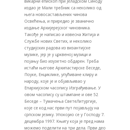
викарни епископ при Јеладском Синоду
издао је Мали требник са неколико од
њега новосастављених чинова
Освећења, и приредио је званично
издање Архијерејског чиновника.
Такође је написао и извесна Житија и
Службе нових Светих, и неколико
студијских радова из византијске
музике, јер је у црквеној музици и
појању био изузетно обдарен. Треба
истаћи његове Архипастирске беседе,
Поуке, Енциклике, упућиване клиру и
народу, које је и објављивао у
Епархијском часопису Изграђивање. У
овом часопису су штампане и ове 52
Беседе – Тумачења СветеЛитургије,
које се код нас први пут појављују на
српском језику. Упокојио се у Господу 7.
децембра 1997. Књигу која је пред нама
можемо поделити на три дела. Први део