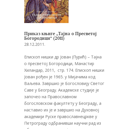
Приказ књиге „Тајна о Пресветој
Богородици“ (2011)
28.12.2011.
Епископ нишки др Јован (Пурић) – Тајна
о пресветој Богородици, Манастир
Хиландар, 2011, стр. 174. Епископ нишки
Јован рођен је 1965. у Мијачима код
Ваљева. Завршио је Богословију Светог
Саве у Београду. Академске студије је
започео на Православном
богословском факултету у Београду, а
наставио их је и завршио на Духовној
академији Руске православнецркве у
Петрограду одбранивши научни рад из