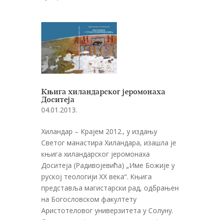
Књига хиландарског јеромонаха
Доситеја
04.01.2013.
Хиландар – Крајем 2012., у издању
Светог манастира Хиландара, изашла је
књига хиландарског јеромонаха
Доситеја (Радивојевића) „Име Божије у
руској теологији XX века“. Књига
представља магистарски рад, одбрањен
на Богословском факултету
Аристотеловог универзитета у Солуну.