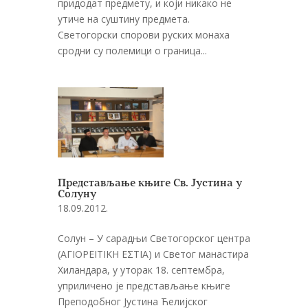
придодат предмету, и који никако не
утиче на суштину предмета.
Светогорски спорови руских монаха
сродни су полемици о граница...
Представљање књиге Св. Јустина у
Солуну
18.09.2012.
Солун – У сарадњи Светогорског центра
(ΑΓΙΟΡΕΙΤΙΚΗ ΕΣΤΙΑ) и Светог манастира
Хиландара, у уторак 18. септембра,
уприличено је представљање књиге
Преподобног Јустина Ћелијског