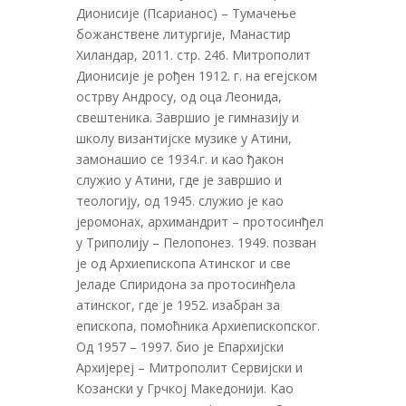
Дионисије (Псарианос) – Тумачење
божанствене литургије, Манастир
Хиландар, 2011. стр. 246. Митрополит
Дионисије је рођен 1912. г. на егејском
острву Андросу, од оца Леонида,
свештеника. Завршио је гимназију и
школу византијске музике у Атини,
замонашио се 1934.г. и као ђакон
служио у Атини, где је завршио и
теологију, од 1945. служио је као
јеромонах, архимандрит – протосинђел
у Триполију – Пелопонез. 1949. позван
је од Архиепископа Атинског и све
Јеладе Спиридона за протосинђела
атинског, где је 1952. изабран за
епископа, помоћника Архиепископског.
Од 1957 – 1997. био је Епархијски
Архијереј – Митрополит Сервијски и
Козански у Грчкој Македонији. Као