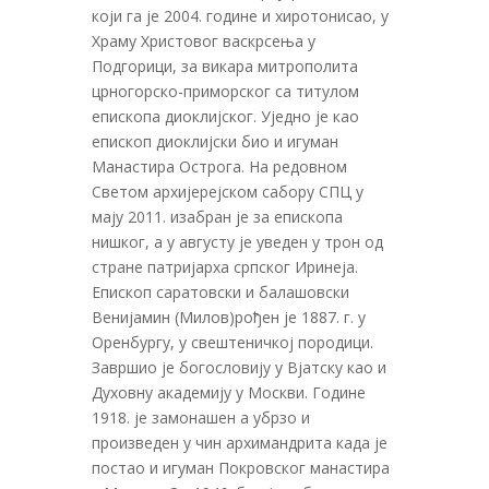
који га је 2004. године и хиротонисао, у
Храму Христовог васкрсења у
Подгорици, за викара митрополита
црногорско-приморског са титулом
епископа диоклијског. Уједно је као
епископ диоклијски био и игуман
Манастира Острога. На редовном
Светом архијерејском сабору СПЦ у
мају 2011. изабран је за епископa
нишког, а у августу је уведен у трон од
стране патријарха српског Иринеја.
Епископ саратовски и балашовски
Венијамин (Милов)рођен је 1887. г. у
Оренбургу, у свештеничкој породици.
Завршио је богословију у Вјатску као и
Духовну академију у Москви. Године
1918. је замонашен а убрзо и
произведен у чин архимандрита када је
постао и игуман Покровског манастира