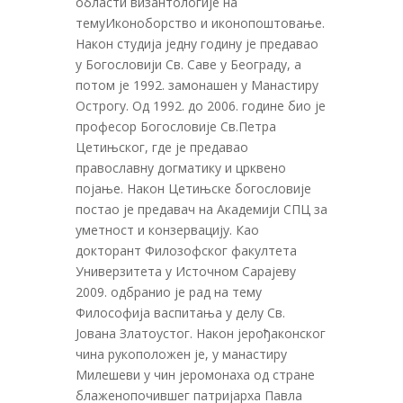
области византологије на
темуИконоборство и иконопоштовање.
Након студија једну годину je предавао
у Богословији Св. Саве у Београду, а
потом је 1992. замонашен у Манастиру
Острогу. Од 1992. до 2006. године био је
професор Богословије Св.Петра
Цетињског, где је предавао
православну догматику и црквено
појање. Након Цетињске богословије
постао је предавач на Академији СПЦ за
уметност и конзервацију. Као
докторант Филозофског факултета
Универзитета у Источном Сарајеву
2009. одбранио је рад на тему
Философија васпитања у делу Св.
Јована Златоустог. Након јерођаконског
чина рукоположен је, у манастиру
Милешеви у чин јеромонаха од стране
блаженопочившег патријарха Павла