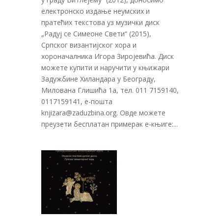
електронско издање неумских и
пратећих текстова уз музички диск
„Радуј се Симеоне Свети“ (2015),
Српског византијског хора и
хороначалника Игора Зиројевића. Диск
можете купити и наручити у књижари
Задужбине Хиландара у Београду,
Милована Глишића 1а, тел. 011 7159140,
0117159141, е-пошта
knjizara@zaduzbina.org
. Овде можете
преузети бесплатан примерак е-књиге:...