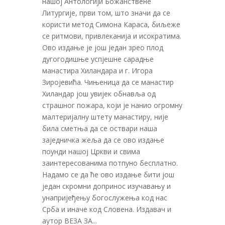
нашој Антологији Божанствене
Литургије, први том, што значи да се
користи метод Симона Караса, биљеже
се ритмови, привлеканија и исократима.
Ово издање је још један зрео плод
дугогодишње успјешне сарадње
манастира Хиландара и г. Игора
Зиројевића. Чињеница да се манастир
Хиландар још увијек обнавља од
страшног пожара, који је нанио огромну
малтеријалну штету манастиру, није
била сметња да се оствари наша
заједничка жеља да се ово издање
поунди нашој Цркви и свима
заинтересованима потпуно бесплатно.
Надамо се да ће ово издање бити још
један скромни допринос изучавању и
унапријеђењу богослужења код нас
Срба и иначе код Словена. Издавач и
аутор ВЕЗА ЗА...