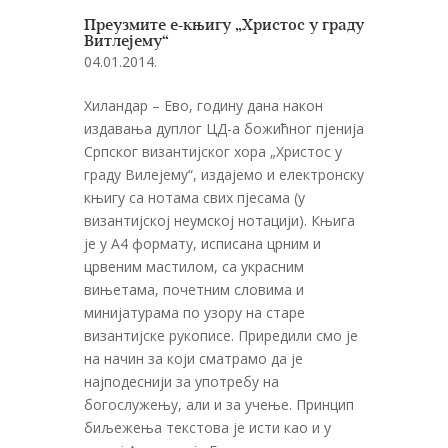
Преузмите е-књигу „Христос у граду
Витлејему“
04.01.2014.
Хиландар – Ево, годину дана након
издавања дуплог ЦД-а божићног пјенија
Српског византијског хора „Христос у
граду Вилејему“, издајемо и електронску
књигу са нотама свих пјесама (у
византијској неумској нотацији). Књига
је у А4 формату, исписана црним и
црвеним мастилом, са украсним
вињетама, почетним словима и
минијатурама по узору на старе
византијске рукописе. Приредили смо је
на начин за који сматрамо да је
најподеснији за употребу на
богослужењу, али и за учење. Принцип
биљежења текстова је исти као и у