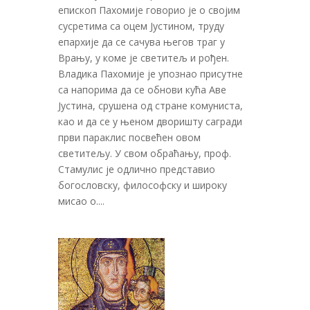
епископ Пахомије говорио је о својим
сусретима са оцем Јустином, труду
епархије да се сачува његов траг у
Врању, у коме је светитељ и рођен.
Владика Пахомије је упознао присутне
са напорима да се обнови кућа Аве
Јустина, срушена од стране комуниста,
као и да се у њеном дворишту сагради
први параклис посвећен овом
светитељу. У свом обраћању, проф.
Стамулис је одлично представио
богословску, философску и широку
мисао о....