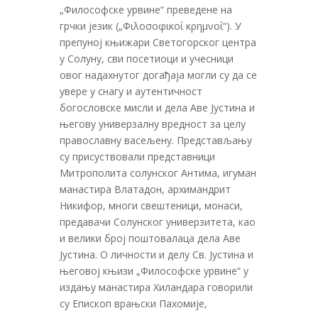
„Философске урвине“ преведене на
грчки језик („Φιλοσοφικοί κρημνοί“). У
препуној књижари Светогорског центра
у Солуну, сви посетиоци и учесници
овог надахнутог догађаја могли су да се
увере у снагу и аутентичност
богословске мисли и дела Аве Јустина и
његову универзалну вредност за целу
православну васељену. Представљању
су присуствовали представници
Митрополита солунског Антима, игуман
манастира Влатадон, архимандрит
Никифор, многи свештеници, монаси,
предавачи Солунског универзитета, као
и велики број поштовалаца дела Аве
Јустина. О личности и делу Св. Јустина и
његовој књизи „Философске урвине“ у
издању манастира Хиландара говорили
су Епископ врањски Пахомије,