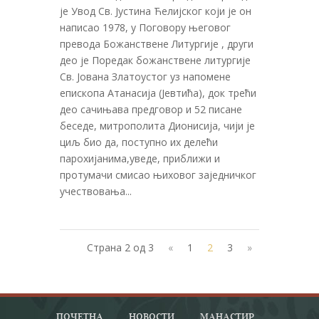
је Увод Св. Јустина Ћелијског који је он
написао 1978, у Поговору његовог
превода Божанствене Литургије , други
део је Поредак божанствене литургије
Св. Јована Златоустог уз напомене
епископа Атанасија (Јевтића), док трећи
део сачињава предговор и 52 писане
беседе, митрополита Дионисија, чији је
циљ био да, поступно их делећи
парохијанима,уведе, приближи и
протумачи смисао њиховог заједничког
учествовања...
Страна 2 од 3
«
1
2
3
»
ПОЧЕТНА
НОВОСТИ
МАНАСТИР