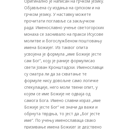
Оригинално је написан на грчком језику.
Објављена су издања на српском и на
грчком језику. У наставку можете
прочитати поглавље са закључком
рада: Именославно учење светогорских
монаха се заснивало на пракси Исусове
молитве и богослужбеном поштовању
имена Божијег. Из таквог опита
усвојена је формула „име Божије јесте
сам Бог“, коју је раније формулисао
свети Јован Кронштадски. Именославци
су сматра ли да за схватање те
формуле нису довољне само логичке
спекулације, него моли твени опит, у
којем се име Божије не одваја од
самога Бога. Имено славни израз „име
Божије јесте Бог“ не значи да важи и
обрнута тврдња, то јест да „Бог јесте
име“. По учењу именославаца свако
призивање имена Божијег је дејствено