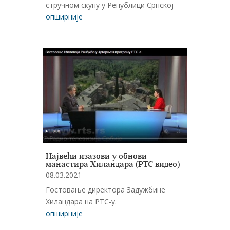
стручном скупу у Републици Српској
опширније
Највећи изазови у обнови
манастира Хиландарa (РТС видео)
08.03.2021
Гостовање директора Задужбине
Хиландара на РТС-у.
опширније