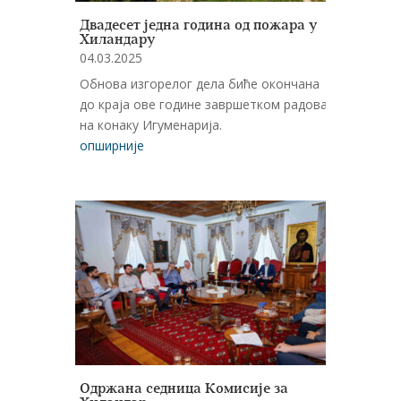
Двадесет једна година од пожара у
Хиландару
04.03.2025
Обнова изгорелог дела биће окончана
до краја ове године завршетком радова
на конаку Игуменарија.
опширније
Одржана седница Комисије за