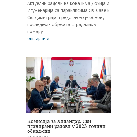
Актуелни радови на конацима Дохија и
Игуменарија са параклисима Св. Саве и
Св. Димитрија, представљају обнову
последњих објеката страдалих у
пожару.
опширније
Комисија за Хиландар: Сви
планирани радови у 2023. години
обављени