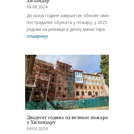
Хиландар
08.08.2024
До краја године завршетак обнове свих
пострадалих објеката у пожару, у 2025.
радови на ризници и депоу манастира.
опширније
Двадесет година од великог пожара
у Хиландару
04.03.2024