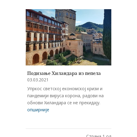
Подизање Хиландара из пепела
03.03.2021
Упркос светској економској кризи и
пандемији вируса корона, радови на
обнови Хиландара се не прекидају.
опширније
Страна 1 од