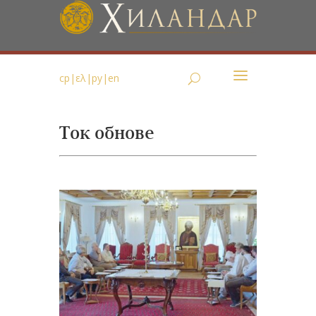
ср
|
ελ
|
ру
|
en
Ток обнове