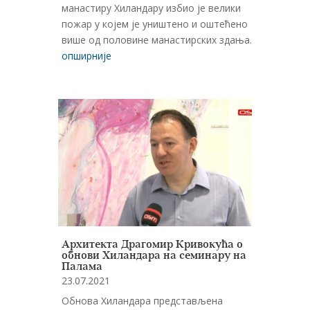
манастиру Хиландару избио је велики
пожар у којем је уништено и оштећено
више од половине манастирских здања.
опширније
Архитекта Драгомир Кривокућа о
обнови Хиландара на семинару на
Палама
23.07.2021
Обнова Хиландара представљена